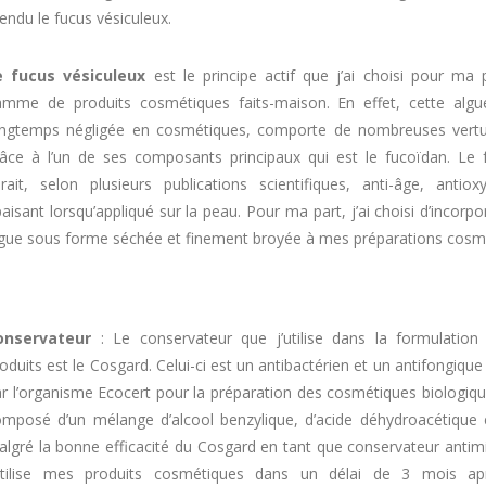
endu le fucus vésiculeux.
e fucus vésiculeux
est le principe actif que j’ai choisi pour ma 
amme de produits cosmétiques faits-maison. En effet, cette algu
ongtemps négligée en cosmétiques, comporte de nombreuses vertu
âce à l’un de ses composants principaux qui est le fucoïdan. Le 
rait, selon plusieurs publications scientifiques, anti-âge, antiox
aisant lorsqu’appliqué sur la peau. Pour ma part, j’ai choisi d’incorpo
gue sous forme séchée et finement broyée à mes préparations cosm
onservateur
: Le conservateur que j’utilise dans la formulatio
oduits est le Cosgard. Celui-ci est un antibactérien et un antifongiqu
r l’organisme Ecocert pour la préparation des cosmétiques biologique
mposé d’un mélange d’alcool benzylique, d’acide déhydroacétique e
lgré la bonne efficacité du Cosgard en tant que conservateur antim
’utilise mes produits cosmétiques dans un délai de 3 mois ap