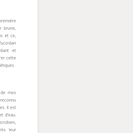
première
e brune,
s et ce,
fucoïdan
ydant et
rer cette
étiques.
n de mes
e reconnu
s. Il est
t d’eau.
icrobien,
rès leur