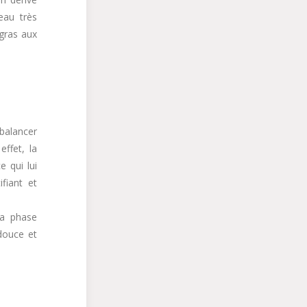
eau très
gras aux
ebalancer
ffet, la
e qui lui
fiant et
la phase
douce et