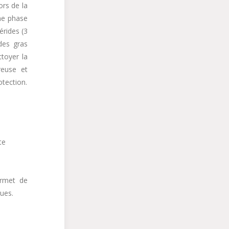
ors de la
une phase
érides (3
des gras
toyer la
reuse et
otection.
te
ermet de
ues.